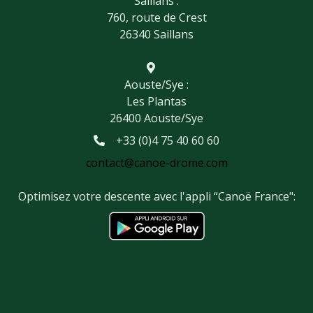
Saillans :
760, route de Crest
26340 Saillans
Aouste/Sye :
Les Plantas
26400 Aouste/Sye
+33 (0)4 75 40 60 60
contact@canoe-drome.com
Optimisez votre descente avec l'appli “Canoë France":