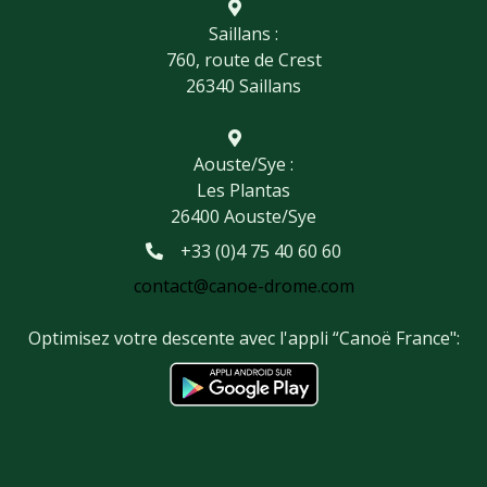
Saillans :
760, route de Crest
26340 Saillans
Aouste/Sye :
Les Plantas
26400 Aouste/Sye
+33 (0)4 75 40 60 60
contact@canoe-drome.com
Optimisez votre descente avec l'appli “Canoë France":