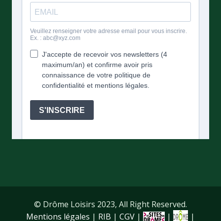
© Drôme Loisirs 2023, All Right Reserved.
Mentions légales
|
RIB
|
CGV
|
|
|